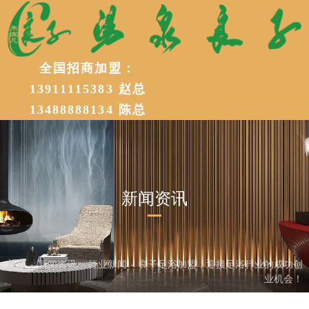
全国招商加盟：
加盟电话：
18612391117
13911115383 赵总
加盟电话：13911115383 赵总
13488888134 陈总
13488888134 陈总
新闻资讯
首页
新闻资讯
行业新闻
良子足浴加盟，迎接足浴行业的成功创
-
-
-
业机会！